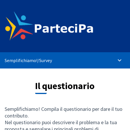
Semplifichiamo!
/
Survey
Main 
Il questionario
Semplifichiamo! Compila il questionario per dare il tuo
contributo.
Nel questionario puoi descrivere il problema e la tua
proposta e segnalare i principali problemi di