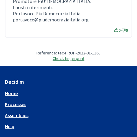
Promotore PiU' DEMOCRAZIA ITALIA.
I nostri riferimenti:
Portavoce Piu Democrazia Italia
portavoce@piudemocraziaitalia.org
0
0
Reference: tec-PROP-2022-01-1163
Check fingerprint
Decidim
Home
Processes
Assemblies
Help