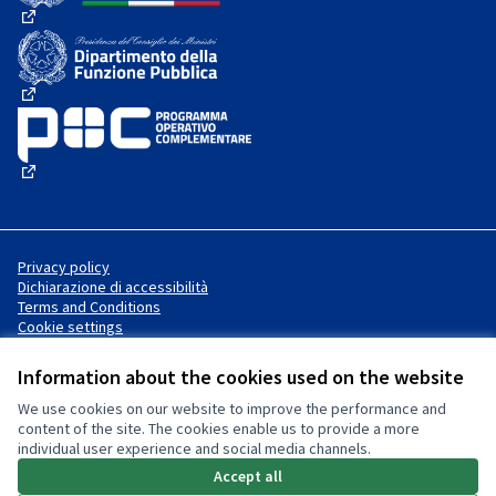
(External link)
(External link)
(External link)
Privacy policy
Dichiarazione di accessibilità
Terms and Conditions
Cookie settings
Information about the cookies used on the website
We use cookies on our website to improve the performance and
Website made with
free software
Creative Commons License
(External link)
content of the site. The cookies enable us to provide a more
.
individual user experience and social media channels.
(External link)
(External link)
Accept all