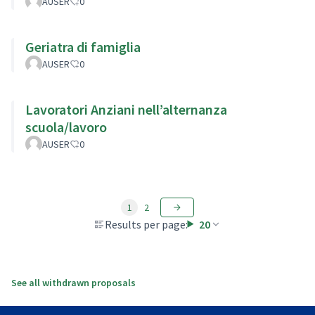
AUSER
0
Geriatra di famiglia
AUSER
0
Lavoratori Anziani nell’alternanza
scuola/lavoro
AUSER
0
1
2
Results per page:
20
See all withdrawn proposals