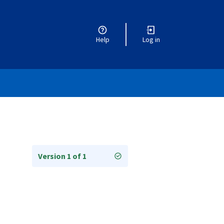
Help
Log in
Version 1 of 1