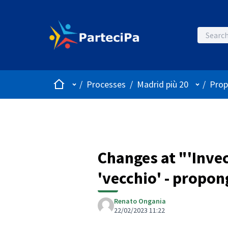
Home
Main menu
User me
/
Processes
/
Madrid più 20
/
Prop
Changes at "'Invec
'vecchio' - propo
Renato Ongania
22/02/2023 11:22