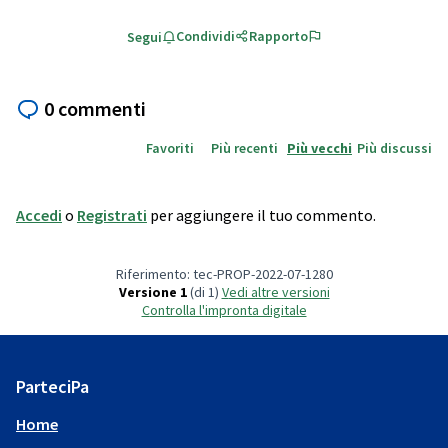
Condividi
Rapporto
Segui
0 commenti
Favoriti
Più recenti
Più vecchi
Più discussi
Accedi
o
Registrati
per aggiungere il tuo commento.
Riferimento: tec-PROP-2022-07-1280
Versione 1
(di 1)
vedi altre versioni
Controlla l'impronta digitale
ParteciPa
Home