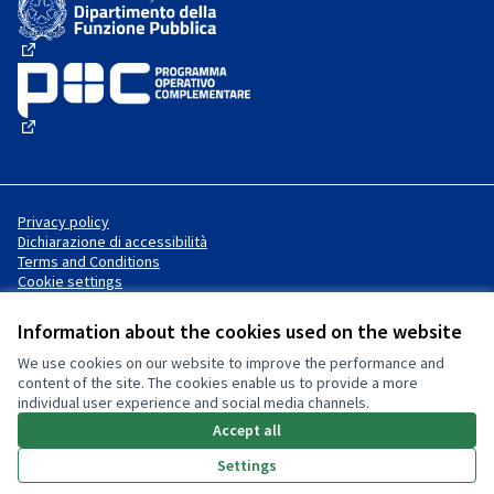
(External link)
(External link)
Privacy policy
Dichiarazione di accessibilità
Terms and Conditions
Cookie settings
Information about the cookies used on the website
We use cookies on our website to improve the performance and
Website made with
free software
Creative Commons License
(External link)
content of the site. The cookies enable us to provide a more
.
individual user experience and social media channels.
(External link)
(External link)
Accept all
Settings