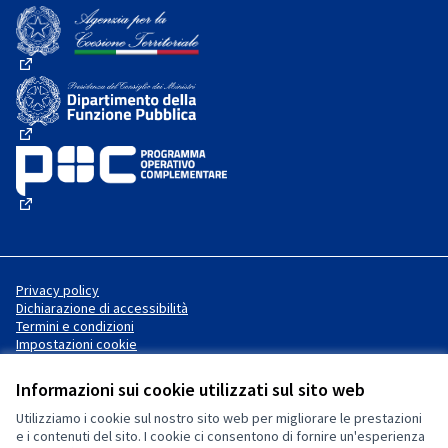
(Collegamento esterno)
(Collegamento esterno)
(Collegamento esterno)
(Collegamento esterno)
Privacy policy
Dichiarazione di accessibilità
Termini e condizioni
Impostazioni cookie
Informazioni sui cookie utilizzati sul sito web
Utilizziamo i cookie sul nostro sito web per migliorare le prestazioni
Sito web creato con
software
Licenza Creative Commons
(Collegamento esterno)
e i contenuti del sito. I cookie ci consentono di fornire un'esperienza
libero
.