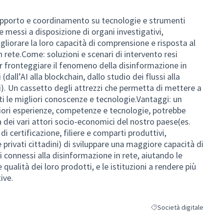
supporto e coordinamento su tecnologie e strumenti
e messi a disposizione di organi investigativi,
liorare la loro capacità di comprensione e risposta al
rete.Come: soluzioni e scenari di intervento resi
er fronteggiare il fenomeno della disinformazione in
all’AI alla blockchain, dallo studio dei flussi alla
ti). Un cassetto degli attrezzi che permetta di mettere a
ti le migliori conoscenze e tecnologie.Vantaggi: un
liori esperienze, competenze e tecnologie, potrebbe
à dei vari attori socio-economici del nostro paese(es.
 certificazione, filiere e comparti produttivi,
 privati cittadini) di sviluppare una maggiore capacità di
connessi alla disinformazione in rete, aiutando le
qualità dei loro prodotti, e le istituzioni a rendere più
tive.
Società digitale
Filtra i risultati per cat