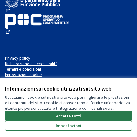
(Collegamento esterno)
(Collegamento esterno)
Privacy policy
Dichiarazione di accessibilità
Termini e condizioni
Impostazioni cookie
Informazioni sui cookie utilizzati sul sito web
Utilizziamo i cookie sul nostro sito web per migliorare le prestazioni
Sito web creato con
software
Licenza Creative Commons
(Collegamento esterno)
e i contenuti del sito. I cookie ci consentono di fornire un'esperienza
libero
.
utente più personalizzata e l'integrazione con i canali social.
(Collegamento esterno)
(Collegamento esterno)
Accetta tutti
Impostazioni