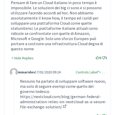
Pensare di fare un Cloud italiano in poco tempo è
impossibile. Le soluzioni dei big ci sono e si possono
utilizzare facendo accordi ad hoc. Non abbiamo
assolutamente il know how, il tempo ed i soldi per
sviluppare una piattaforma Cloud come quelle
statunitensi. Le piattaforme italiane attuali sono
ridicole se confrontate con quelle di Amazon,
Microsoft e Google. Solo uno sforzo Europeo può
portare a costruire una infrastruttura Cloud degna di
questo nome
0
1
Hide Replies
mmaridev
17/01/2020 09:24
Controls Label"> …
Comment Label Reply
Nessuno ha parlato di sviluppare software nuovo,
ma solo di seguire esempi come quello del
governo tedesco.
https://nextcloud.com/blog/german-federal-
administration-relies-on-nextcloud-as-a-secure-
file-exchange-solution/
(Collegamento esterno)