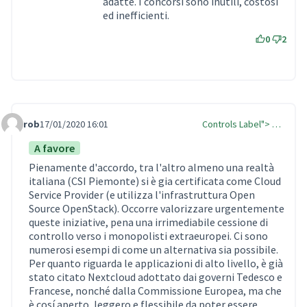
adatte. I concorsi sono inutili, costosi
ed inefficienti.
0
2
rob
17/01/2020 16:01
Controls Label"> …
Comment Label
A favore
Pienamente d'accordo, tra l'altro almeno una realtà
italiana (CSI Piemonte) si è gia certificata come Cloud
Service Provider (e utilizza l'infrastruttura Open
Source OpenStack). Occorre valorizzare urgentemente
queste iniziative, pena una irrimediabile cessione di
controllo verso i monopolisti extraeuropei. Ci sono
numerosi esempi di come un alternativa sia possibile.
Per quanto riguarda le applicazioni di alto livello, è già
stato citato Nextcloud adottato dai governi Tedesco e
Francese, nonché dalla Commissione Europea, ma che
è cosí aperto, leggero e flessibile da poter essere