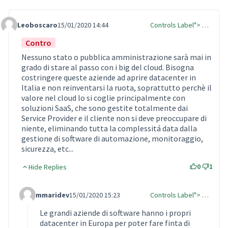
Leoboscaro
15/01/2020 14:44
Controls Label"> …
Comment Label
Contro
Nessuno stato o pubblica amministrazione sarà mai in
grado di stare al passo con i big del cloud. Bisogna
costringere queste aziende ad aprire datacenter in
Italia e non reinventarsi la ruota, soprattutto perchè il
valore nel cloud lo si coglie principalmente con
soluzioni SaaS, che sono gestite totalmente dai
Service Provider e il cliente non si deve preoccupare di
niente, eliminando tutta la complessitá data dalla
gestione di software di automazione, monitoraggio,
sicurezza, etc...
0
1
Hide Replies
mmaridev
15/01/2020 15:23
Controls Label"> …
Comment Label Reply
Le grandi aziende di software hanno i propri
datacenter in Europa per poter fare finta di