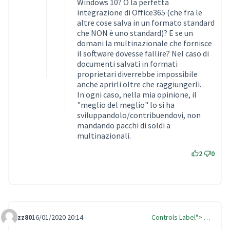
Windows 10? O la perfetta
integrazione di Office365 (che fra le
altre cose salva in un formato standard
che NON è uno standard)? E se un
domani la multinazionale che fornisce
il software dovesse fallire? Nel caso di
documenti salvati in formati
proprietari diverrebbe impossibile
anche aprirli oltre che raggiungerli.
In ogni caso, nella mia opinione, il
"meglio del meglio" lo si ha
sviluppandolo/contribuendovi, non
mandando pacchi di soldi a
multinazionali.
2
0
zz80
16/01/2020 20:14
Controls Label"> …
Comment Label