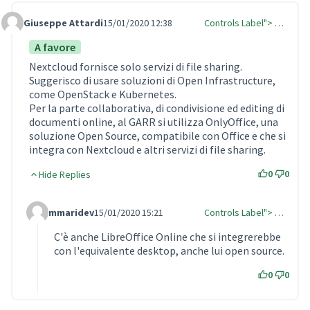
Giuseppe Attardi
15/01/2020 12:38
Controls Label"> …
Comment Label
A favore
Nextcloud fornisce solo servizi di file sharing.
Suggerisco di usare soluzioni di Open Infrastructure,
come OpenStack e Kubernetes.
Per la parte collaborativa, di condivisione ed editing di
documenti online, al GARR si utilizza OnlyOffice, una
soluzione Open Source, compatibile con Office e che si
integra con Nextcloud e altri servizi di file sharing.
0
0
Hide Replies
mmaridev
15/01/2020 15:21
Controls Label"> …
Comment Label Reply
C'è anche LibreOffice Online che si integrerebbe
con l'equivalente desktop, anche lui open source.
0
0