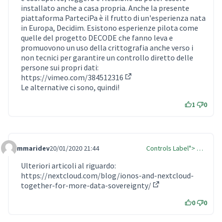
installato anche a casa propria. Anche la presente
piattaforma ParteciPa è il frutto di un'esperienza nata
in Europa, Decidim. Esistono esperienze pilota come
quelle del progetto DECODE che fanno leva e
promuovono un uso della crittografia anche verso i
non tecnici per garantire un controllo diretto delle
persone sui propri dati:
https://vimeo.com/384512316
(Collegamento esterno)
Le alternative ci sono, quindi!
1
0
mmaridev
20/01/2020 21:44
Controls Label"> …
Comment Label
Ulteriori articoli al riguardo:
https://nextcloud.com/blog/ionos-and-nextcloud-
together-for-more-data-sovereignty/
(Collegamento este
0
0