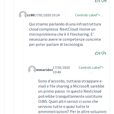
1
0
zz80
17/01/2020 10:24
Controls Label"> …
Comment Label Reply
Qui stiamo parlando di una infrastruttura
cloud complessa. NextCloud risolve un
microproblema che è il filesharing. E'
necessario avere le competenze concrete
per poter parlare di tecnologia.
0
1
17/01/2020
Controls Label">
mmaridev
Comment Label Reply
10:40
…
Sono d'accordo, tuttavia strappare e-
mail e file sharing a Microsoft sarebbe
un primo passo. In questo Nextcloud
potrebbe tranquillamente sostituire
O365. Quali altri servizi ci sono che
servono tutte o quasi tutte le
amministrazioni? Per le altre soluzioni