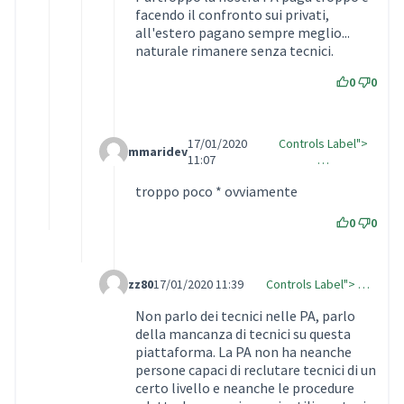
facendo il confronto sui privati,
all'estero pagano sempre meglio...
naturale rimanere senza tecnici.
0
0
17/01/2020
Controls Label">
mmaridev
Comment Label Reply
11:07
…
troppo poco * ovviamente
0
0
zz80
17/01/2020 11:39
Controls Label"> …
Comment Label Reply
Non parlo dei tecnici nelle PA, parlo
della mancanza di tecnici su questa
piattaforma. La PA non ha neanche
persone capaci di reclutare tecnici di un
certo livello e neanche le procedure