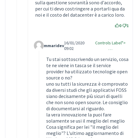
sulla questione sovranità sono d'accordo,
per cui ti devo costringere a portarli qua da
noi e il costo del datacenter è a carico loro.
0
1
16/01/2020
Controls Label">
mmaridev
Comment Label Reply
09:02
…
Tu stai sottoscrivendo un servizio, cosa
te ne viene in tasca se il service
provider ha utilizzato tecnologie open
source o no?
uno su tutti la sicurezza: è comprovato
da diversi studi che gli applicativi FOSS
siano decisamente più sicuri di quelli
che non sono open source. Le consiglio
di documentarsi al riguardo.
la vera innovazione la puoi fare
solamente se usi il meglio del meglio
Cosa significa per lei "il meglio del
meglio"? L'ultimo aggiornamento di