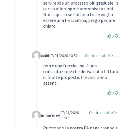
servirebbe un processo più graduale in
carico alle singole amministrazioni.
Non capisco se l'ultima frase voglia
essere una frecciatina, prego parlare
chiaro.
0
0
zz80
17/01/2020 10:52
Controls Label"> …
Comment Label Reply
non è una frecciatina, è una
constatazione che deriva dalla lettura
di molte proposte. I tecnici sono
assenti.
0
0
17/01/2020
Controls Label">
mmaridev
Comment Label Reply
11:07
…
Purtroppo la nostra PA paga troppo e