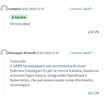
ciampix
14/01/2020 13:16
Controls Label"> …
Comment Label
A favore
Ottima idea!
0
0
Giuseppe Attardi
15/01/2020 12:33
Controls Label"> …
Comment Label
Concordo.
Il GARR ha sviluppato una architettura di cloud
federata (cloud.garr.it) per la ricerca italiana, basata su
soluzioni Open Source, integrando OpenStack e
Kubernetes, che può essere usata come riferimento
tecnologico.
1
0