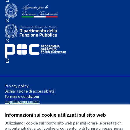
(Collegamento esterno)
(Collegamento esterno)
(Collegamento esterno)
(Collegamento esterno)
Privacy policy
Dichiarazione di accessibilità
Termini e condizioni
Impostazioni cookie
Informazioni sui cookie utilizzati sul sito web
Utilizziamo i cookie sul nostro sito web per migliorare le prestazioni
Sito web creato con
software
Licenza Creative Commons
(Collegamento esterno)
e i contenuti del sito. I cookie ci consentono di fornire un'esperienza