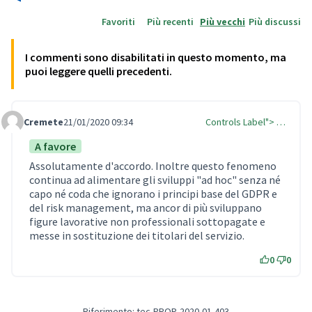
Favoriti
Più recenti
Più vecchi
Più discussi
I commenti sono disabilitati in questo momento, ma
puoi leggere quelli precedenti.
Cremete
21/01/2020 09:34
Controls Label"> …
Comment Label
A favore
Assolutamente d'accordo. Inoltre questo fenomeno
continua ad alimentare gli sviluppi "ad hoc" senza né
capo né coda che ignorano i principi base del GDPR e
del risk management, ma ancor di più sviluppano
figure lavorative non professionali sottopagate e
messe in sostituzione dei titolari del servizio.
0
0
Riferimento: tec-PROP-2020-01-403