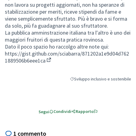
non lavora su progetti aggiornati, non ha speranze di
stabilizzazione per meriti, riceve stipendi da fame e
viene semplicemente sfruttato. Più è bravo e si forma
da solo, più fa guadagnare al suo sfruttatore.
La pubblica amminstrazione italiana tra l'altro è uno dei
maggiori fruitori di questa pratica rovinosa.
Dato il poco spazio ho raccolgo altre note qui:
https://gist.github.com/sciabarra/871202a1e9d04d762
1889506b6eee1ca
(Collegamento esterno)
Sviluppo inclusivo e sostenibile
Filtra i risultati per categoria: Svilu
Condividi
Rapporto
Segui
1 commento