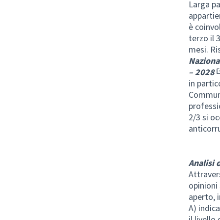
Larga pa
appartie
è coinvo
terzo il
mesi. Ri
Naziona
– 2028
(
in partic
Communit
professi
2/3 si o
anticorr
Analisi 
Attraver
opinioni
aperto, i
A) indic
il livell