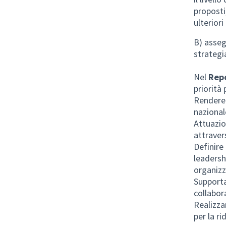
proposti
ulteriori
B) asseg
strategi
Nel
Rep
priorità
Rendere 
nazional
Attuazio
attraver
Definire
leadershi
organiz
Supporta
collabor
Realizza
per la ri