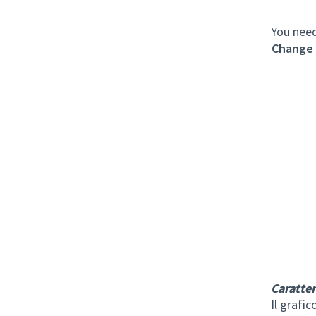
You need
Change 
Caratter
Il grafic