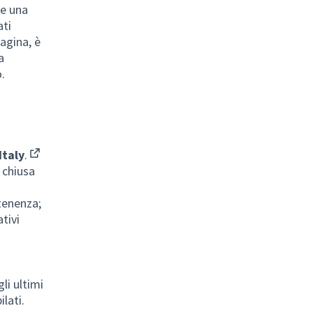
re una
ati
pagina, è
a
.
taly
.
(External link)
 chiusa
rtenenza;
ativi
li ultimi
ilati.