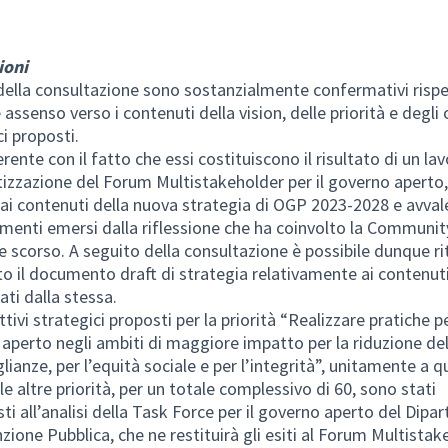
ioni
i della consultazione sono sostanzialmente confermativi risp
assenso verso i contenuti della vision, delle priorità e degli 
ci proposti.
rente con il fatto che essi costituiscono il risultato di un lav
izzazione del Forum Multistakeholder per il governo aperto,
dai contenuti della nuova strategia di OGP 2023-2028 e avva
ementi emersi dalla riflessione che ha coinvolto la Communit
ile scorso. A seguito della consultazione è possibile dunque r
o il documento draft di strategia relativamente ai contenut
ti dalla stessa.
ttivi strategici proposti per la priorità “Realizzare pratiche pe
aperto negli ambiti di maggiore impatto per la riduzione del
ianze, per l’equità sociale e per l’integrità”, unitamente a qu
alle altre priorità, per un totale complessivo di 60, sono stati
ti all’analisi della Task Force per il governo aperto del Dipa
nzione Pubblica, che ne restituirà gli esiti al Forum Multista