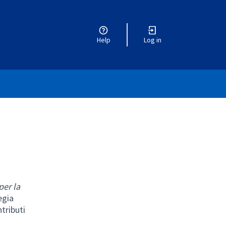
Help
Log in
per la
egia
ntributi