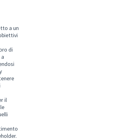
etto a un
obiettivi
oro di
 a
lendosi
y
itenere
i
r il
le
elli
rtimento
keholder.