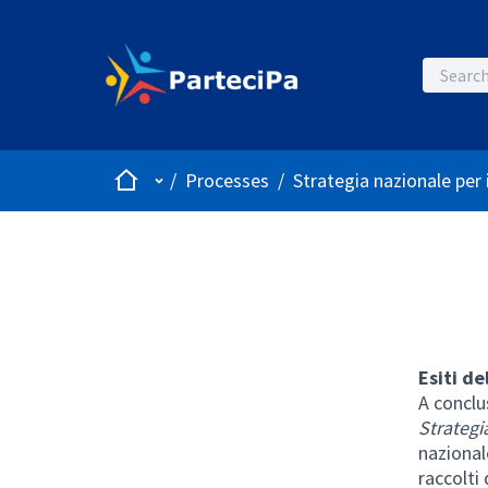
Home
Main menu
/
Processes
/
Strategia nazionale per
Esiti de
A conclu
Strategi
nazionale
raccolti