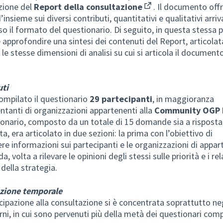
zione del
Report della consultazione
. Il documento off
(Opens in new tab)
’insieme sui diversi contributi, quantitativi e qualitativi arriv
so il forma​to del questionario. Di seguito, in questa stessa 
e approfondire una sintesi dei contenuti del Report, articolat
le stesse dimensioni di analisi su cui si articola il documento
uti
mpilato il questionario
29 partecipanti
, in maggioranza
ntanti di organizzazioni appartenenti alla
Community OGP I
ionario, composto da un totale di 15 domande sia a risposta
a, era articolato in due sezioni: la prima con l’obiettivo di
ere informazioni sui partecipanti e le organizzazioni di appa
a, volta a rilevare le opinioni degli stessi sulle priorità e i rel
 della strategia.
uzione temporale
cipazione alla consultazione si è concentrata soprattutto neg
orni, in cui sono pervenuti più della metà dei questionari comp