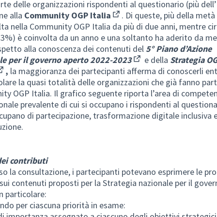
rte delle organizzazioni rispondenti al questionario (più del
ne alla
Community OGP Italia
. Di queste, più della metà
(External link)
lta nella Community OGP Italia da più di due anni, mentre ci
 33%) è coinvolta da un anno e una soltanto ha aderito da me
spetto alla conoscenza dei contenuti del
5° Piano d’Azione
le per il governo aperto 2022-2023
e della
Strategia O
(External link)
,
la maggioranza dei partecipanti afferma di conoscerli en
External link)
olare la quasi totalità delle organizzazioni che già fanno part
y OGP Italia. Il grafico seguente riporta l’area di compete
onale prevalente di cui si occupano i rispondenti al questionar
ccupano di partecipazione, trasformazione digitale inclusiva 
uzione.
dei contributi
so la consultazione, i partecipanti potevano esprimere le pro
 sui contenuti proposti per la Strategia nazionale per il gove
n particolare:
ando per ciascuna priorità in esame:
o di importanza assegnato a ciascuno degli obiettivi strategici