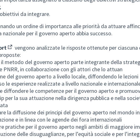
;
 obiettivi da integrare.
nando un ordine di importanza alle priorità da attuare affinc
a nazionale per il governo aperto abbia successo.
ort
vengono analizzate le risposte ottenute per ciascuna 
(Opens in new tab)
 proposte:
il metodo del governo aperto parte integrante della strateg
e PNRR, in collaborazione con gli attori che lo attuan
ne del governo aperto a livello locale, diffondendo le lezioni
so le esperienze realizzate a livello nazionale e internazional
 e diffondere le competenze per il governo aperto e promuov
p per la sua attuazione nella dirigenza pubblica e nella societ
zata
re la diffusione dei principi del governo aperto nel mondo in
azione e in linea con le agende dei fora internazionali
re pratiche per il governo aperto negli ambiti di maggiore i
duzione delle disuguaglianze, per l’equità sociale e per l’integ