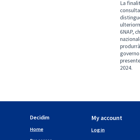
La finali
consulta
distingu
ulterior
6NAP, che
nazional
produrrà
governo 
presente
2024.
Decidim
My account
Home
Log in