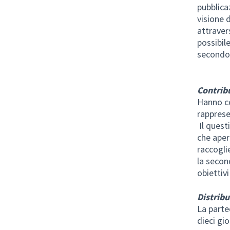
pubblica
visione d
attraver
possibil
secondo 
Contrib
Hanno co
rapprese
Il quest
che apert
raccogli
la second
obiettivi
Distrib
La parte
dieci gi