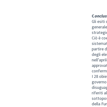
C
onclus
Gli esit
generale 
strategi
Ciò è coe
sistemat
partire 
degli el
nell’apr
approvat
conferma
I 28 obie
governo 
disuguagl
riferiti 
sottopos
della Fu