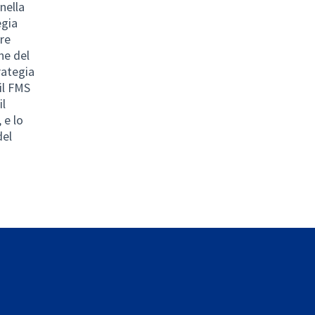
 nella
egia
ere
ne del
trategia
 il FMS
il
 e lo
del