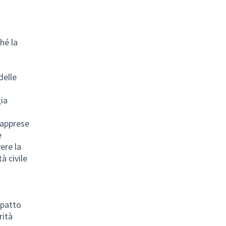
hé la
delle
ia
 apprese
e
ere la
à civile
mpatto
rità