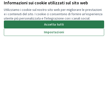
Il mio account
Informazioni sui cookie utilizzati sul sito web
Utilizziamo i cookie sul nostro sito web per migliorare le prestazioni
Accedi
e i contenuti del sito. I cookie ci consentono di fornire un'esperienza
utente più personalizzata e l'integrazione con i canali social.
Accetta tutti
Impostazioni
(Collegamento esterno)
(Collegamento esterno)
(Collegamento esterno)
(Collegamento esterno)