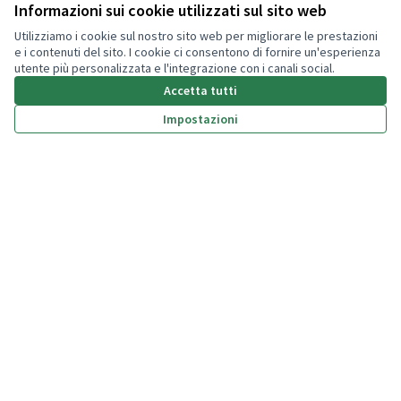
Il mio account
Informazioni sui cookie utilizzati sul sito web
Utilizziamo i cookie sul nostro sito web per migliorare le prestazioni
Accedi
e i contenuti del sito. I cookie ci consentono di fornire un'esperienza
utente più personalizzata e l'integrazione con i canali social.
Accetta tutti
Impostazioni
(Collegamento esterno)
(Collegamento esterno)
(Collegamento esterno)
(Collegamento esterno)