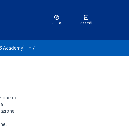
Aiuto
Accedi
Menù utente
ITS Academy)
/
zione di
ca
tazione
 nel