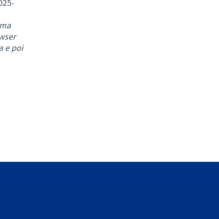
025-
rma
va scheda)
owser
a e poi