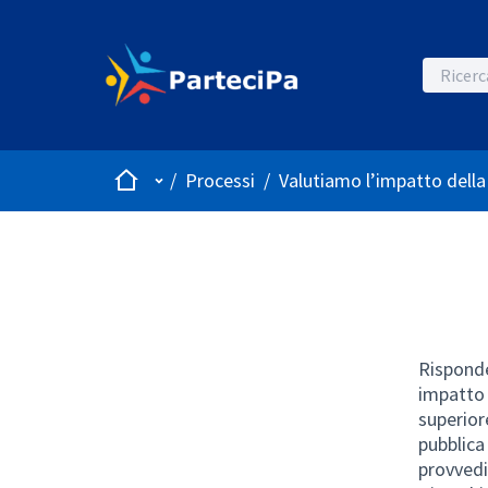
Home
Menù principale
/
Processi
/
Valutiamo l’impatto della
Risponde
impatto 
superior
pubblica
provvedi