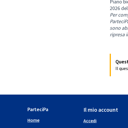
Piano bi
2026 del
Per comp
ParteciP
sono abi
ripresa i
Quest
Il que
ParteciPa
Il mio account
Home
Accedi