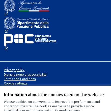
(External link)
(External link)
(External link)
(External link)
Privacy policy
Dichiarazione di accessibilità
Terms and Conditions
Cookie settings
Information about the cookies used on the website
We use cookies on our website to improve the performance and
Website made with
free software
Creative Commons License
(External link)
content of the site. The cookies enable us to provide a more
.
individual user experience and social media channels.
(External link)