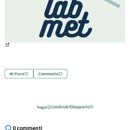
(Apre in una nuova scheda)
Mi Piace
Commenta
Condividi
Rapporto
Segui
0 commenti