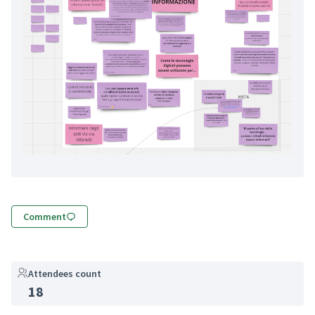
Comment
Attendees count
18