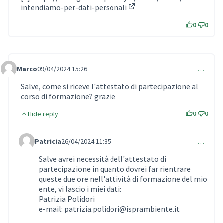
intendiamo-per-dati-personali
(External link)
0
0
Marco
09/04/2024 15:26
…
Comment 916
Salve, come si riceve l'attestato di partecipazione al
corso di formazione? grazie
0
0
Hide reply
Patricia
26/04/2024 11:35
…
Comment 917 (reply to comment 916)
Salve avrei necessità dell'attestato di
partecipazione in quanto dovrei far rientrare
queste due ore nell'attività di formazione del mio
ente, vi lascio i miei dati:
Patrizia Polidori
e-mail: patrizia.polidori@isprambiente.it