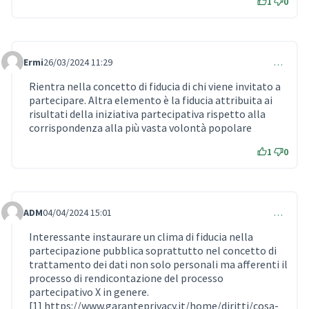
1
0
Ermi
26/03/2024 11:29
…
Comment 904
Rientra nella concetto di fiducia di chi viene invitato a
partecipare. Altra elemento è la fiducia attribuita ai
risultati della iniziativa partecipativa rispetto alla
corrispondenza alla più vasta volontà popolare
1
0
ADM
04/04/2024 15:01
…
Comment 906
Interessante instaurare un clima di fiducia nella
partecipazione pubblica soprattutto nel concetto di
trattamento dei dati non solo personali ma afferenti il
processo di rendicontazione del processo
partecipativo X in genere.
[1]
https://www.garanteprivacy.it/home/diritti/cosa-