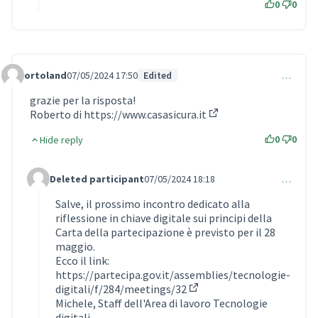
0
0
ortoland
07/05/2024 17:50
Edited
…
Comment 920
grazie per la risposta!
Roberto di
https://www.casasicura.it
(External link)
0
0
Hide reply
Deleted participant
07/05/2024 18:18
…
Comment 921 (reply to comment 920)
Salve, il prossimo incontro dedicato alla
riflessione in chiave digitale sui principi della
Carta della partecipazione è previsto per il 28
maggio.
Ecco il link:
https://partecipa.gov.it/assemblies/tecnologie-
digitali/f/284/meetings/32
(Opens in new tab)
Michele, Staff dell'Area di lavoro Tecnologie
digitali