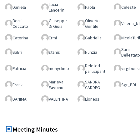
Lucia
Daniela
Paola
Celeste
Lancerin
Bertilla
Giuseppe
Oliverio
Valeria_bf
Ceccato
Di Gioia
Gentile
Caterina
Ermi
Gabriella
NicolaTuril
Sara
SaBri
stanis
Nunzia
Bellettato
Deleted
Patricia
monyclimb
virgibonsi
participant
Marieva
SANDRA
Frank
Sgr_PDI
Favoino
CADDEO
DANIMAI
VALENTINA
Lioness
Meeting Minutes