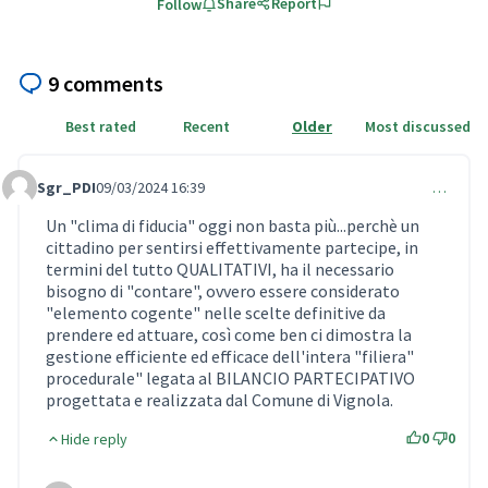
Share
Report
Follow
9 comments
Best rated
Recent
Older
Most discussed
Sgr_PDI
09/03/2024 16:39
…
Comment 887
Un "clima di fiducia" oggi non basta più...perchè un
cittadino per sentirsi effettivamente partecipe, in
termini del tutto QUALITATIVI, ha il necessario
bisogno di "contare", ovvero essere considerato
"elemento cogente" nelle scelte definitive da
prendere ed attuare, così come ben ci dimostra la
gestione efficiente ed efficace dell'intera "filiera"
procedurale" legata al BILANCIO PARTECIPATIVO
progettata e realizzata dal Comune di Vignola.
0
0
Hide reply