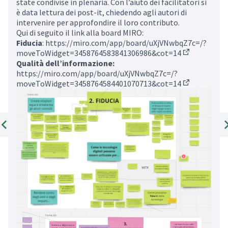
state condivise in plenaria. Con l’aiuto dei facilitatori si
è data lettura dei post-it, chiedendo agli autori di
intervenire per approfondire il loro contributo.
Qui di seguito il link alla board MIRO:
Fiducia
:
https://miro.com/app/board/uXjVNwbqZ7c=/?
moveToWidget=3458764583841306986&cot=14
(External lin
Qualità dell’informazione:
https://miro.com/app/board/uXjVNwbqZ7c=/?
moveToWidget=3458764584401070713&cot=14
(External lin
Previous item
Ne