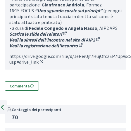
partecipazione:
Gianfranco Andriola
, Formez
16:15 FOCUS
“Uno sguardo corale sui principi”
(per ogni
principio è stata tenuta traccia in diretta sul come è
stato attuato e praticato)
- a cura di
Fedele Congedo e Angela Nasso
, AIP2 APS
Scarica le slide dei relatori
(Collegamento esterno)
Vedi la sintesi dell'incontro nel sito di AIP2
(Collegamento e
Vedi la registrazione dell'incontro
(Collegamento esterno)
https://drive.google.com/file/d/1eReiUjf7HujOfczEP7UpVsc
usp=drive_link
(Collegamento esterno)
Commenta
Conteggio dei partecipanti
Elemento precedente
70