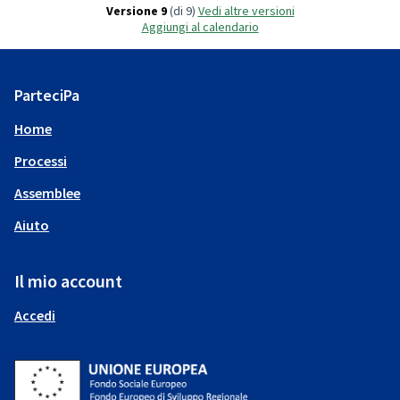
Versione 9
(di 9)
vedi altre versioni
Aggiungi al calendario
ParteciPa
Home
Processi
Assemblee
Aiuto
Il mio account
Accedi