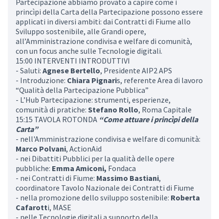
Partecipazione abbiamo provato a capire come i
princìpi della Carta della Partecipazione possono essere
applicati in diversi ambiti: dai Contratti di Fiume allo
Sviluppo sostenibile, alle Grandi opere,
all’Amministrazione condivisa e welfare di comunità,
con un focus anche sulle Tecnologie digitali.
15:00 INTERVENTI INTRODUTTIVI
- Saluti:
Agnese Bertello
, Presidente AIP2 APS
- Introduzione:
Chiara Pignari
s, referente Area di lavoro
“Qualità della Partecipazione Pubblica”
- L’Hub Partecipazione: strumenti, esperienze,
comunità di pratiche:
Stefano Rollo
, Roma Capitale
15:15 TAVOLA ROTONDA
“Come attuare i princìpi della
Carta”
- nell'Amministrazione condivisa e welfare di comunità:
Marco Polvani
, ActionAid
- nei Dibattiti Pubblici per la qualità delle opere
pubbliche:
Emma Amiconi,
Fondaca
- nei Contratti di Fiume:
Massimo Bastiani
,
coordinatore Tavolo Nazionale dei Contratti di Fiume
- nella promozione dello sviluppo sostenibile:
Roberta
Cafarott
i, MASE
- nelle Tecnologie digitali a supporto della