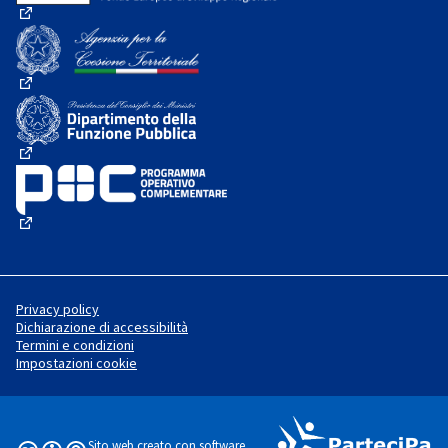
(Collegamento esterno)
(Collegamento esterno)
(Collegamento esterno)
(Collegamento esterno)
Privacy policy
Dichiarazione di accessibilità
Termini e condizioni
Impostazioni cookie
Sito web creato con
software
Licenza Creative Commons
(Collegamento esterno)