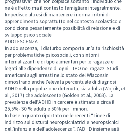
progressiva” che non colpisce soltanto l’individuo che
ne è affetto ma il contesto famigliare integralmente.
Impedisce altresì di mantenere i normali ritmi di
apprendimento soprattutto nel contesto scolastico e
condiziona pesantemente possibilità di relazione e di
sviluppo psico sociale.
ADOLESCENZA
In adolescenza, il disturbo comporta un’alta rischiosità
per problematiche psicosociali, con sintomi
internalizzanti e di tipo alimentari per le ragazze e
legati alle dipendenze di ogni TIPO nei ragazzi.Studi
americani sugli arresti nello stato del Wisconsin
dimostrano anche l’elevata percentuale di diagnosi
ADHD nella popolazione detenuta, sia adulta (Wojcik, et
al., 2017) che adolescente (Golden et al., 2003). La
prevalenza dell’ADHD in carcere è stimata a circa il
25,5%- 30 % adulti e 50% per i minori.
In base a quanto riportato nelle recenti “Linee di
indirizzo sui disturbi neuropsichiatrici e neuropsichici
dell’infanzia e dell’adolescenza”, l’ADHD insieme agli