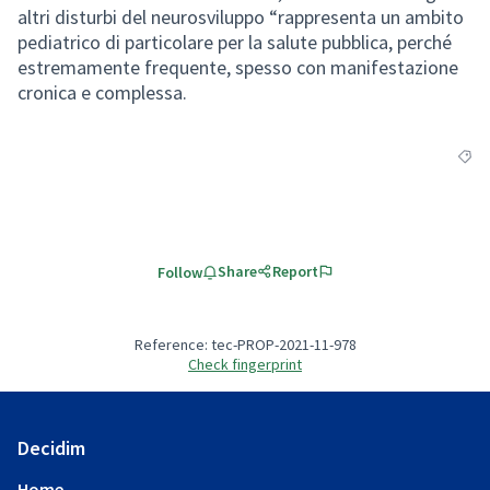
altri disturbi del neurosviluppo “rappresenta un ambito
pediatrico di particolare per la salute pubblica, perché
estremamente frequente, spesso con manifestazione
cronica e complessa.
Filte
Share
Report
Follow
Reference: tec-PROP-2021-11-978
Check fingerprint
Decidim
Home