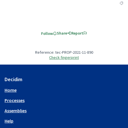
Filte
Share
Report
Follow
Reference: tec-PROP-2021-11-890
Check fingerprint
Decidim
Home
Processes
Assemblies
Help