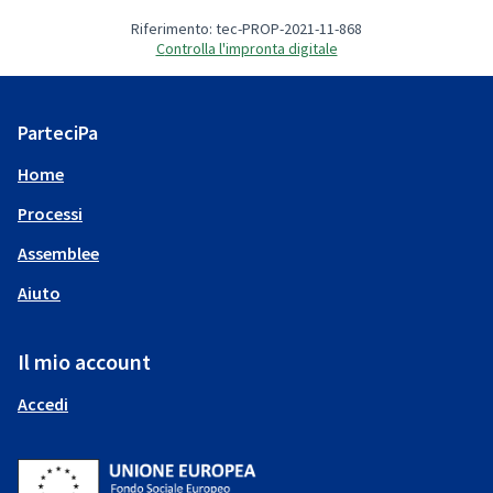
Riferimento: tec-PROP-2021-11-868
Controlla l'impronta digitale
ParteciPa
Home
Processi
Assemblee
Aiuto
Il mio account
Accedi