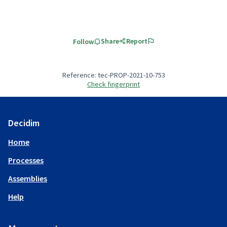
Share
Report
Follow
Reference: tec-PROP-2021-10-753
Check fingerprint
Decidim
Home
Processes
Assemblies
Help