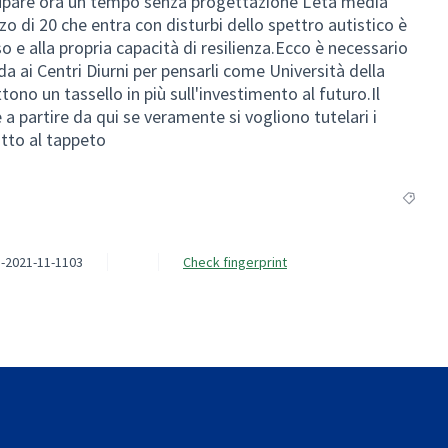
pare ora un tempo senza progettazione L'età media
zzo di 20 che entra con disturbi dello spettro autistico è
e alla propria capacità di resilienza.Ecco è necessario
rda ai Centri Diurni per pensarli come Università della
tono un tassello in più sull'investimento al futuro.Il
 partire da qui se veramente si vogliono tutelari i
otto al tappeto
Filter r
-2021-11-1103
Check fingerprint