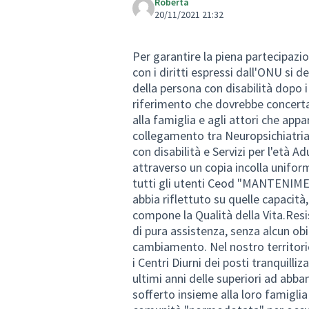
Roberta
20/11/2021 21:32
Per garantire la piena partecipazion
con i diritti espressi dall'ONU si 
della persona con disabilità dopo i 
riferimento che dovrebbe concertar
alla famiglia e agli attori che ap
collegamento tra Neuropsichiatria 
con disabilità e Servizi per l'età A
attraverso un copia incolla unifor
tutti gli utenti Ceod "MANTENIM
abbia riflettuto su quelle capacit
compone la Qualità della Vita.Resis
di pura assistenza, senza alcun obi
cambiamento. Nel nostro territorio
i Centri Diurni dei posti tranquill
ultimi anni delle superiori ad abb
sofferto insieme alla loro famigli