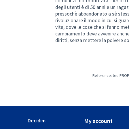
comunità "normodotata" per occu
degli utenti è di 50 anni e un raga
pressochè abbandonato a sè stesso 
rivoluzionare il modo in cui si gua
vita, dove le cose che si fanno met
cambiamento deve avvenire anche a
diritti, senza mettere la polvere s
Reference: tec-PROP
Decidim
My account