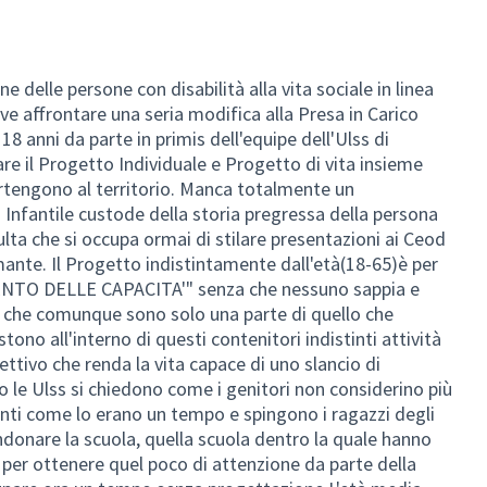
e delle persone con disabilità alla vita sociale in linea
deve affrontare una seria modifica alla Presa in Carico
18 anni da parte in primis dell'equipe dell'Ulss di
e il Progetto Individuale e Progetto di vita insieme
partengono al territorio. Manca totalmente un
Infantile custode della storia pregressa della persona
dulta che si occupa ormai di stilare presentazioni ai Ceod
mante. Il Progetto indistintamente dall'età(18-65)è per
ENTO DELLE CAPACITA'" senza che nessuno sappia e
à, che comunque sono solo una parte di quello che
tono all'interno di questi contenitori indistinti attività
ettivo che renda la vita capace di uno slancio di
 le Ulss si chiedono come i genitori non considerino più
izanti come lo erano un tempo e spingono i ragazzi degli
andonare la scuola, quella scuola dentro la quale hanno
a per ottenere quel poco di attenzione da parte della