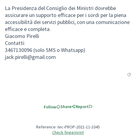
La Presidenza del Consiglio dei Ministri dovrebbe
assicurare un supporto efficace per i sordi per la piena
accessibilità dei servizi pubblici, con una comunicazione
efficace e completa.
Giacomo Pirelli
Contatti:
3467130096 (solo SMS o Whatsapp)
jack.pirelli@gmail.com
Filte
Share
Report
Follow
Reference: tec-PROP-2021-11-1045
Check fingerprint