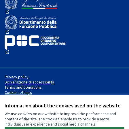
(External link)
(External link)
(External link)
Privacy policy
Dichiarazione di accessibilità
Terms and Conditions
Cookie settings
Information about the cookies used on the website
We use cookies on our website to improve the performance and
Website made with
free software
Creative Commons License
(External link)
content of the site. The cookies enable us to provide a more
.
individual user experience and social media channels.
(External link)