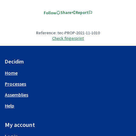
Share
Report
Follow
Reference: tec-PROP-2021-11-1010
Check fingerprint
Decidim
Home
Processes
Assemblies
Help
My account