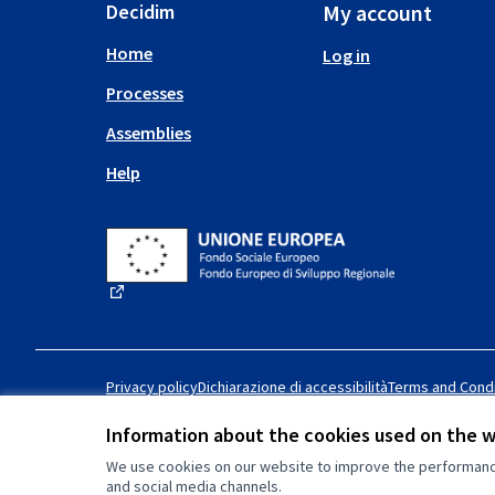
Decidim
My account
Home
Log in
Processes
Assemblies
Help
(External link)
Privacy policy
Dichiarazione di accessibilità
Terms and Condi
Information about the cookies used on the 
We use cookies on our website to improve the performance 
Creative Commons License
(External link)
and social media channels.