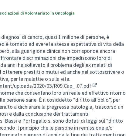
ssociazioni di Volontariato in Oncologia
a diagnosi di cancro, quasi 1 milione di persone, è
d è tornato ad avere la stessa aspettativa di vita della
erò, alla guarigione clinica non corrisponde ancora
 affrontare discriminazioni che impediscono loro di
da anni ha sollevato il problema degli ex malati di
d ottenere prestiti o mutui ed anche nel sottoscrivere o
a, per le malattie o sulla vita.
content/uploads/2020/03/R09.Cap_.07.pdf
(External link)
 norme che consentano loro un reale ed effettivo ritorno
elle persone sane. È il cosiddetto “diritto all’oblio”, per
enuto a dichiarare la pregressa patologia, trascorso un
osi e dalla conclusione dei trattamenti.
 Bassi e Portogallo si sono dotati di leggi sul “diritto
secondo il principio che le persone in remissione e/o
eterminato numero di anni dalla fine dei trattamenti non