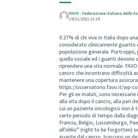
FAVO - Federazione italiana delle A
19/11/2021 11:19
Il 27% di chi vive in Italia dopo un
considerato clinicamente guarito e
popolazione generale. Purtroppo, p
quella sociale ed i guariti devono
riprendere una vita normale. FAVO 
cancro che incontrano difficoltà a
mantenere una copertura assicurativ
https://osservatorio.favo.it/wp-
Per gli ex malati, sono necessarie
alla vita dopo il cancro, alla pari d
cui un paziente oncologico non è t
certo periodo di tempo dalla diagn
Francia, Belgio, Lussemburgo, Paesi
all'oblio” (right to be forgotten) 
guarite dal cancro, trascorsi un d