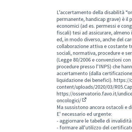
L’accertamento della disabilità “o
permanente, handicap grave) è il pr
economici (ad es. permessi e conged
fiscali) tesi ad assicurare, almeno
ed, in modo diverso, anche del car
collaborazione attiva e costante tr
sociali, normativa, procedure e ser
(Legge 80/2006 e convenzioni con 
procedure presso l’INPS) che hanno
accertamento (dalla certificazione
liquidazione dei benefici).
https://
content/uploads/2020/03/R05.Cap
https://osservatorio.favo.it/undic
oncologici/
(External link)
Ma sussistono ancora ostacoli e dif
E' necessario ed urgente:
- aggiornare le tabelle di invalidi
- formare all’utilizzo del certific