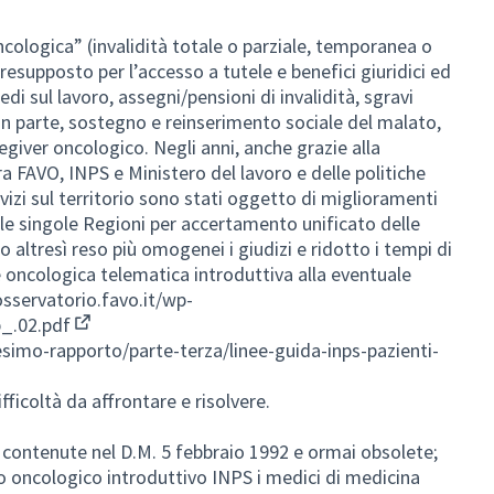
ncologica” (invalidità totale o parziale, temporanea o
esupposto per l’accesso a tutele e benefici giuridici ed
i sul lavoro, assegni/pensioni di invalidità, sgravi
 in parte, sostegno e reinserimento sociale del malato,
egiver oncologico. Negli anni, anche grazie alla
a FAVO, INPS e Ministero del lavoro e delle politiche
vizi sul territorio sono stati oggetto di miglioramenti
le singole Regioni per accertamento unificato delle
 altresì reso più omogenei i giudizi e ridotto i tempi di
 oncologica telematica introduttiva alla eventuale
osservatorio.favo.it/wp-
_.02.pdf
(External link)
esimo-rapporto/parte-terza/linee-guida-inps-pazienti-
ficoltà da affrontare e risolvere.
tà contenute nel D.M. 5 febbraio 1992 e ormai obsolete;
ato oncologico introduttivo INPS i medici di medicina