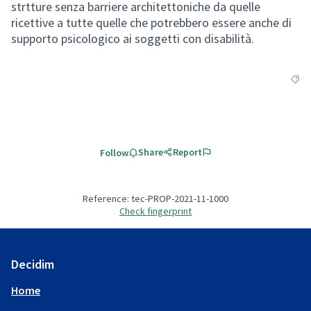
strtture senza barriere architettoniche da quelle
ricettive a tutte quelle che potrebbero essere anche di
supporto psicologico ai soggetti con disabilità.
Filte
Share
Report
Follow
Reference: tec-PROP-2021-11-1000
Check fingerprint
Decidim
Home