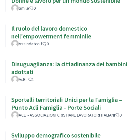
Donne e lavoro per un mondo sostenibile
Smile
0
Il ruolo del lavoro domestico
nell'empowerment femminile
Assindatcolf
0
Disuguaglianza: la cittadinanza dei bambini
adottati
Ai.Bi.
1
Sportelli territoriali Unici per la Famiglia –
Punto Acli Famiglia - Porte Sociali
ACLI - ASSOCIAZIONI CRISTIANE LAVORATORI ITALIANI
0
Sviluppo demografico sostenibile