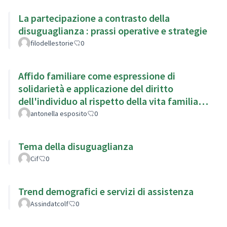
La partecipazione a contrasto della
disuguaglianza : prassi operative e strategie
filodellestorie
0
Affido familiare come espressione di
solidarietà e applicazione del diritto
dell'individuo al rispetto della vita familiare
(art.8 Cedu)
antonella esposito
0
Tema della disuguaglianza
Cif
0
Trend demografici e servizi di assistenza
Assindatcolf
0