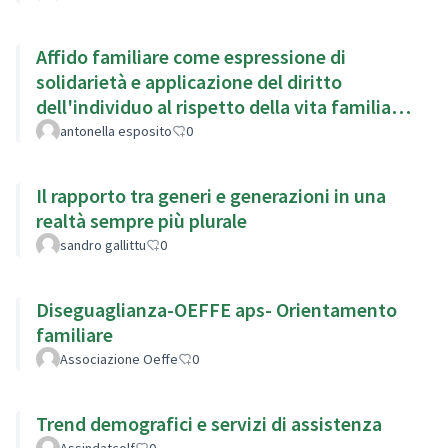
Affido familiare come espressione di
solidarietà e applicazione del diritto
dell'individuo al rispetto della vita familiare
(art.8 Cedu)
antonella esposito
0
Il rapporto tra generi e generazioni in una
realtà sempre più plurale
sandro gallittu
0
Diseguaglianza-OEFFE aps- Orientamento
familiare
Associazione Oeffe
0
Trend demografici e servizi di assistenza
Assindatcolf
0