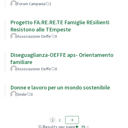
Forum Campania
1
Progetto FA.RE.RE.TE Famiglie REsilienti
Resistono alle TEmpeste
Associazione Oeffe
0
Diseguaglianza-OEFFE aps- Orientamento
familiare
Associazione Oeffe
0
Donne e lavoro per un mondo sostenibile
Smile
0
1
2
Results per page:
25