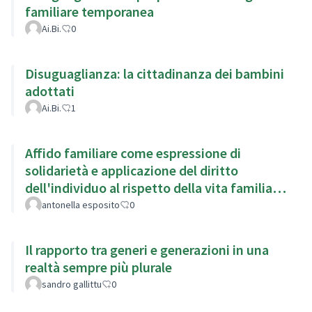
familiare temporanea
Ai.Bi.
0
Disuguaglianza: la cittadinanza dei bambini
adottati
Ai.Bi.
1
Affido familiare come espressione di
solidarietà e applicazione del diritto
dell'individuo al rispetto della vita familiare
(art.8 Cedu)
antonella esposito
0
Il rapporto tra generi e generazioni in una
realtà sempre più plurale
sandro gallittu
0