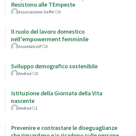
Resistono alle TEmpeste
Associazione Oeffe
0
Il ruolo del lavoro domestico
nell'empowerment femminile
Assindatcolf
0
Sviluppo demografico sostenibile
Andrea
0
Istituzione della Giornata della Vita
nascente
Andrea
1
Prevenire e contrastare le diseguaglianze
che riguardano e/o ricadono sulle persone