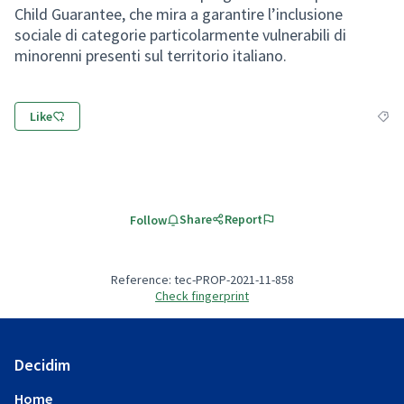
Child Guarantee, che mira a garantire l’inclusione
sociale di categorie particolarmente vulnerabili di
minorenni presenti sul territorio italiano.
Like
Filte
Share
Report
Follow
Reference: tec-PROP-2021-11-858
Check fingerprint
Decidim
Home