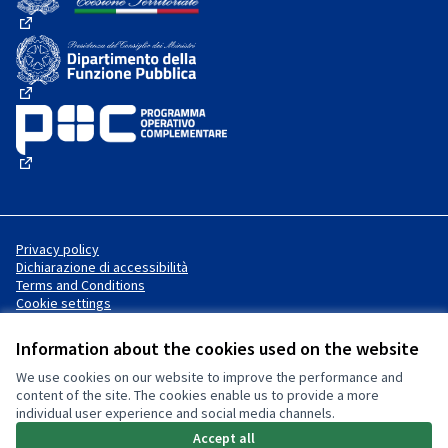
(External link)
(External link)
(External link)
Privacy policy
Dichiarazione di accessibilità
Terms and Conditions
Cookie settings
Information about the cookies used on the website
We use cookies on our website to improve the performance and
Website made with
free software
Creative Commons License
(External link)
content of the site. The cookies enable us to provide a more
.
individual user experience and social media channels.
(External link)
(External link)
Accept all