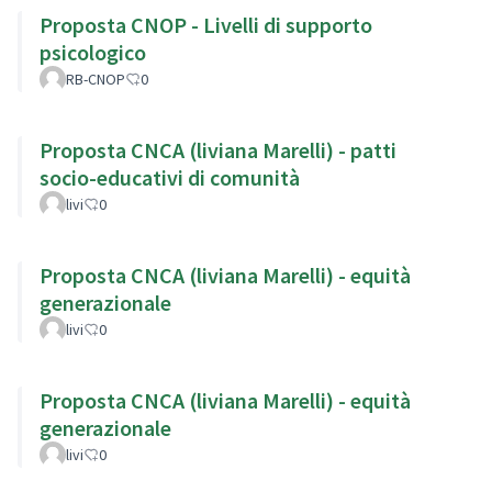
Proposta CNOP - Livelli di supporto
psicologico
RB-CNOP
0
Proposta CNCA (liviana Marelli) - patti
socio-educativi di comunità
livi
0
Proposta CNCA (liviana Marelli) - equità
generazionale
livi
0
Proposta CNCA (liviana Marelli) - equità
generazionale
livi
0