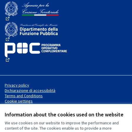
(External link)
(External link)
(External link)
(External link)
Privacy policy
Dichiarazione di accessibilità
Terms and Conditions
Cookie settings
Information about the cookies used on the website
We use cookies on our website to improve the performance and
Website made with
free software
Creative Commons License
(External link)
content of the site. The cookies enable us to provide a more
.