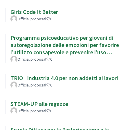
Girls Code It Better
Official proposal
0
Programma psicoeducativo per giovani di
autoregolazione delle emozioni per favorire
l’utilizzo consapevole e prevenire l’uso
problematico di Internet
Official proposal
0
TRIO | Industria 4.0 per non addetti ai lavori
Official proposal
0
STEAM-UP alle ragazze
Official proposal
0
Scuola Diffusa per la Partecipazione e la