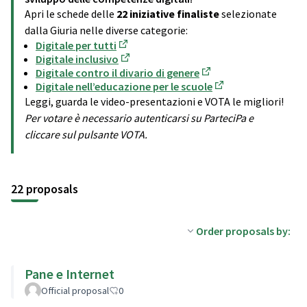
Apri le schede delle
22 iniziative finaliste
selezionate
dalla Giuria nelle diverse categorie:
Digitale per tutti
(Opens in new tab)
Digitale inclusivo
(Opens in new tab)
Digitale contro il divario di genere
(Opens in new tab)
Digitale nell’educazione per le scuole
(Opens in new tab)
Leggi, guarda le video-presentazioni e VOTA le migliori!
Per votare è necessario autenticarsi su ParteciPa e
cliccare sul pulsante VOTA.
22 proposals
Order proposals by:
Pane e Internet
Official proposal
0