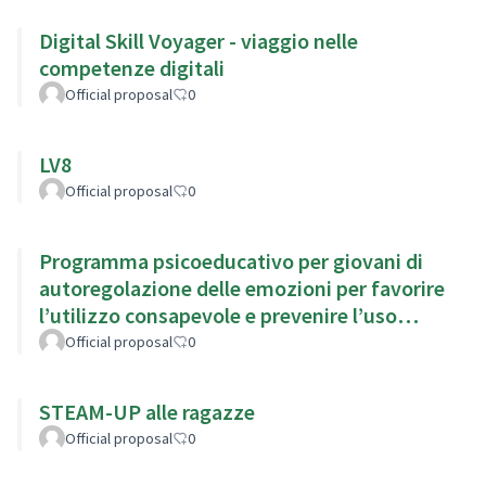
Digital Skill Voyager - viaggio nelle
competenze digitali
Official proposal
0
LV8
Official proposal
0
Programma psicoeducativo per giovani di
autoregolazione delle emozioni per favorire
l’utilizzo consapevole e prevenire l’uso
problematico di Internet
Official proposal
0
STEAM-UP alle ragazze
Official proposal
0