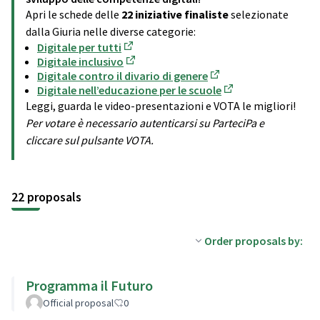
Apri le schede delle
22 iniziative finaliste
selezionate
dalla Giuria nelle diverse categorie:
Digitale per tutti
(Opens in new tab)
Digitale inclusivo
(Opens in new tab)
Digitale contro il divario di genere
(Opens in new tab)
Digitale nell’educazione per le scuole
(Opens in new tab)
Leggi, guarda le video-presentazioni e VOTA le migliori!
Per votare è necessario autenticarsi su ParteciPa e
cliccare sul pulsante VOTA.
22 proposals
Order proposals by:
Programma il Futuro
Official proposal
0