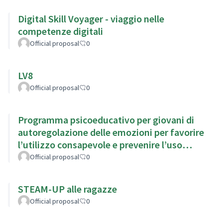
Digital Skill Voyager - viaggio nelle
competenze digitali
Official proposal
0
LV8
Official proposal
0
Programma psicoeducativo per giovani di
autoregolazione delle emozioni per favorire
l’utilizzo consapevole e prevenire l’uso
problematico di Internet
Official proposal
0
STEAM-UP alle ragazze
Official proposal
0