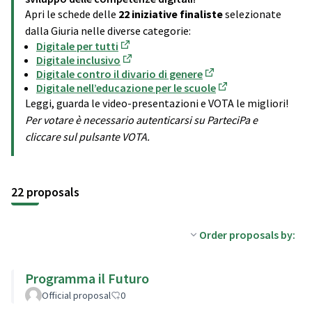
Apri le schede delle
22 iniziative finaliste
selezionate
dalla Giuria nelle diverse categorie:
Digitale per tutti
(Opens in new tab)
Digitale inclusivo
(Opens in new tab)
Digitale contro il divario di genere
(Opens in new tab)
Digitale nell’educazione per le scuole
(Opens in new tab)
Leggi, guarda le video-presentazioni e VOTA le migliori!
Per votare è necessario autenticarsi su ParteciPa e
cliccare sul pulsante VOTA.
22 proposals
Order proposals by:
Programma il Futuro
Official proposal
0