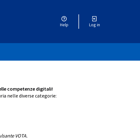
Help
Log in
delle competenze digitali!
ria nelle diverse categorie:
pulsante VOTA.