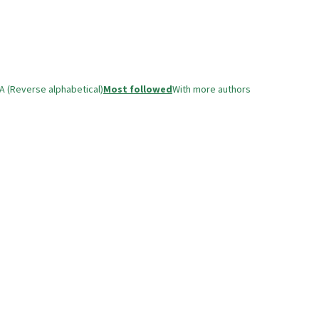
A (Reverse alphabetical)
Most followed
With more authors