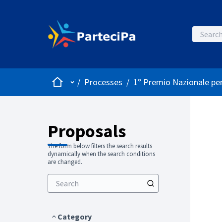
Home
Main menu
/
Processes
/
1° Premio Nazionale per
Proposals
The form below filters the search results
dynamically when the search conditions
are changed.
Category