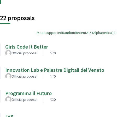
22 proposals
Most supported
Random
Recent
A-Z (Alphabetical)
Z-
Girls Code It Better
Official proposal
0
Innovation Lab e Palestre Digitali del Veneto
Official proposal
0
Programma il Futuro
Official proposal
0
LV8