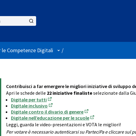
User menu
 le Competenze Digitali
/
Contribuisci a far emergere le migliori iniziative di sviluppo 
Apri le schede delle
22 iniziative finaliste
selezionate dalla Giu
Digitale per tutti
(Opens in new tab)
Digitale inclusivo
(Opens in new tab)
Digitale contro il divario di genere
(Opens in new tab)
Digitale nell’educazione per le scuole
(Opens in new tab)
Leggi, guarda le video-presentazioni e VOTA le migliori!
Per votare è necessario autenticarsi su ParteciPa e cliccare sul 