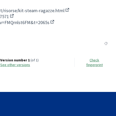
.it/risorse/kit-steam-ragazze.html
(External link)
=7571
(External link)
?v=FMQrnlst6FM&t=2065s
(External link)
Filter r
Version number 1
(of 1)
Check
see other versions
fingerprint