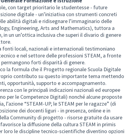
e Generale Formazione e Istruzione
le, con target prioritario le studentesse - future
sizione digitale - un’iniziativa con strumenti concreti
le abilità digitali e ridisegnare l’immaginario delle
logy, Engineering, Arts and Mathematics), tuttora a
n un un’ottica inclusiva che superi il divario di genere
ttore.
 fonti locali, nazionali e internazionali testimoniano
o tecnico e nel settore delle professioni STEAM, a fronte
i, permangono forti disparità di genere.
cco la formula che il Progetto regionale Scuola Digitale
l proprio contributo su questo importante tema mettendo
enti, opportunità, supporto e accompagnamento.
renza con le principali indicazioni nazionali ed europee
no per le Competenze Digitali) nonché alcune proposte
uria, l’azione “STEAM-UP, le STEAM per le ragazze” (di
zione dei docenti liguri - in presenza, online e in
della Community di progetto - risorse gratuite da usare
 favorisce la diffusione della cultura STEAM in primis
 loro le discipline tecnico-scientifiche diventino opzioni