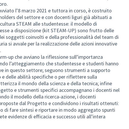
oro.
vviato l’8 marzo 2021 e tuttora in corso, è costruito
holders del settore e con docenti liguri già abituati a
 cultura STEAM alle studentesse: il modello di
messe a disposizione (kit STEAM-UP) sono frutto delle
dei soggetti coinvolti e della professionalità del team di
uria si avvale per la realizzazione delle azioni innovative
.
rm-up che avviano la riflessione sull’importanza
ando l’atteggiamento che studentesse e studenti hanno
ive in questo settore; seguono strumenti a supporto
 delle abilità specifiche o per riflettere sulla
terizza il mondo della scienza e della tecnica; infine
ogetto e strumenti specifici accompagnano i docenti nel
ndo il modello della ricerca-azione, i docenti
proposte dal Progetto e condividono i risultati ottenuti:
to di fare sintesi e riportare in modo aggregato spunti
te evidenze di efficacia e successo utili all’intera