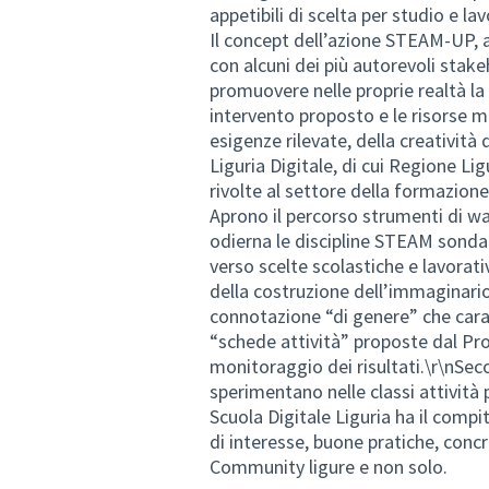
appetibili di scelta per studio e lav
Il concept dell’azione STEAM-UP, a
con alcuni dei più autorevoli stake
promuovere nelle proprie realtà la
intervento proposto e le risorse 
esigenze rilevate, della creatività 
Liguria Digitale, di cui Regione Lig
rivolte al settore della formazione
Aprono il percorso strumenti di wa
odierna le discipline STEAM sond
verso scelte scolastiche e lavorat
della costruzione dell’immaginario e
connotazione “di genere” che carat
“schede attività” proposte dal Pr
monitoraggio dei risultati.\r\nSeco
sperimentano nelle classi attività 
Scuola Digitale Liguria ha il compi
di interesse, buone pratiche, concre
Community ligure e non solo.