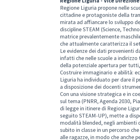
Regione Liguria - Vice Direzion
Regione Liguria propone nelle scuo
cittadine e protagoniste della tran
mirata ad affiancare lo sviluppo del
discipline STEAM (Science, Techno
matrice prevalentemente maschile, i
che attualmente caratterizza il se
Le evidenze dei dati provenienti da
infatti che nelle scuole a indirizz
della potenziale apertura per tutt
Costruire immaginario e abilità: e
Liguria ha individuato per dare i
a disposizione dei docenti strum
Con una visione strategica e in coe
sul tema (PNRR, Agenda 2030, Pia
di legge in itinere di Regione Lig
seguito STEAM-UP), mette a disposi
modalità blended, negli ambienti 
subito in classe in un percorso che
alle ragazze, in modo che anche per