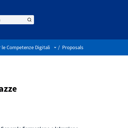
User menu
 le Competenze Digitali
/
Proposals
azze