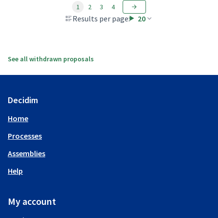
1
2
3
4
Results per page:
20
See all withdrawn proposals
Decidim
Home
Processes
Assemblies
Help
My account