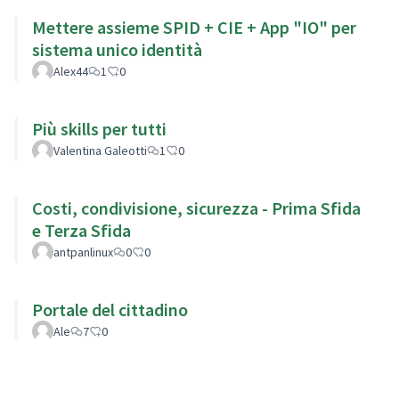
Mettere assieme SPID + CIE + App "IO" per
sistema unico identità
Alex44
1
0
Più skills per tutti
Valentina Galeotti
1
0
Costi, condivisione, sicurezza - Prima Sfida
e Terza Sfida
antpanlinux
0
0
Portale del cittadino
Ale
7
0