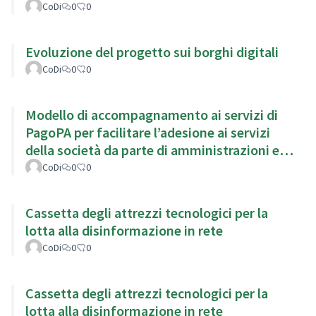
CoDi
0
0
Evoluzione del progetto sui borghi digitali
CoDi
0
0
Modello di accompagnamento ai servizi di
PagoPA per facilitare l’adesione ai servizi
della società da parte di amministrazioni ed
enti locali
CoDi
0
0
Cassetta degli attrezzi tecnologici per la
lotta alla disinformazione in rete
CoDi
0
0
Cassetta degli attrezzi tecnologici per la
lotta alla disinformazione in rete