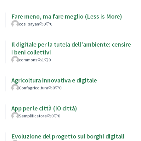
Fare meno, ma fare meglio (Less is More)
cos_sayan
0
0
Il digitale per la tutela dell'ambiente: censire
i beni collettivi
commons
1
0
Agricoltura innovativa e digitale
Confagricoltura
0
0
App per le città (IO città)
Semplificatore
0
0
Evoluzione del progetto sui borghi digitali