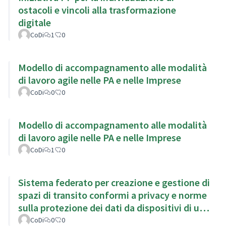
ostacoli e vincoli alla trasformazione
digitale
CoDi
1
0
Modello di accompagnamento alle modalità
di lavoro agile nelle PA e nelle Imprese
CoDi
0
0
Modello di accompagnamento alle modalità
di lavoro agile nelle PA e nelle Imprese
CoDi
1
0
Sistema federato per creazione e gestione di
spazi di transito conformi a privacy e norme
sulla protezione dei dati da dispositivi di uso
personale
CoDi
0
0