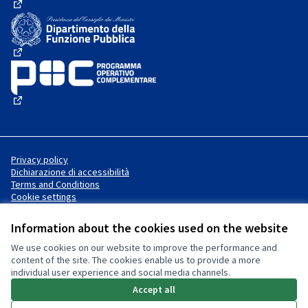
(External link)
(External link)
(External link)
Privacy policy
Dichiarazione di accessibilità
Terms and Conditions
Cookie settings
Information about the cookies used on the website
We use cookies on our website to improve the performance and
Website made with
free software
Creative Commons License
(External link)
content of the site. The cookies enable us to provide a more
.
individual user experience and social media channels.
(External link)
(External link)
Accept all