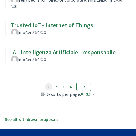
0
Trusted IoT - Internet of Things
InfoCert
0
0
IA - Intelligenza Artificiale - responsabile
InfoCert
0
0
1
2
3
4
Results per page:
25
See all withdrawn proposals