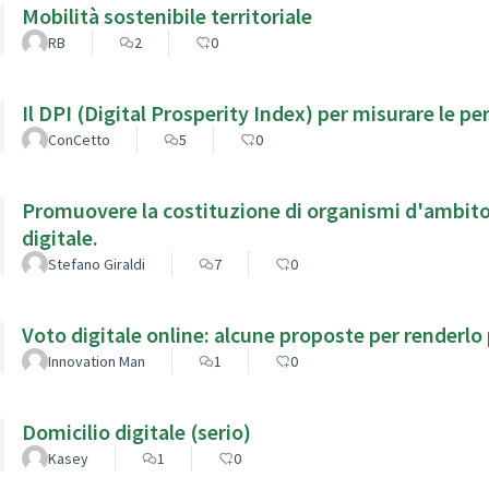
Mobilità sostenibile territoriale
RB
2
0
Il DPI (Digital Prosperity Index) per misurare le p
ConCetto
5
0
Promuovere la costituzione di organismi d'ambito 
digitale.
Stefano Giraldi
7
0
Voto digitale online: alcune proposte per renderlo p
Innovation Man
1
0
Domicilio digitale (serio)
Kasey
1
0