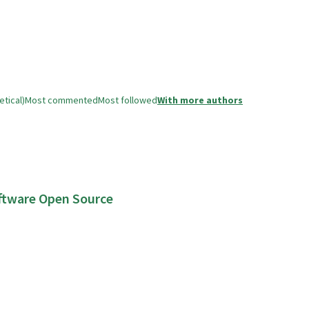
tical)
Most commented
Most followed
With more authors
oftware Open Source