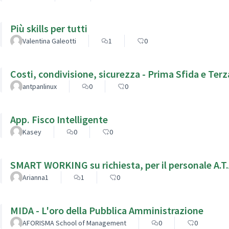
Più skills per tutti
Valentina Galeotti
1
0
Costi, condivisione, sicurezza - Prima Sfida e Terz
antpanlinux
0
0
App. Fisco Intelligente
Kasey
0
0
SMART WORKING su richiesta, per il personale A.T.A.
Arianna1
1
0
MIDA - L'oro della Pubblica Amministrazione
AFORISMA School of Management
0
0