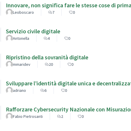
Innovare, non significa fare le stesse cose di pri
Leoboscaro
7
0
Servizio civile digitale
Antonella
4
0
Ripristino della sovranità digitale
mmaridev
20
0
Sviluppare l’identità digitale unica e decentralizz
adriano
6
0
Rafforzare Cybersecurity Nazionale con Misurazio
Fabio Pietrosanti
2
0