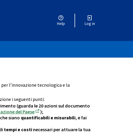
Help
Log in
enu
a per l’innovazione tecnologica e la
zione i seguenti punti:
ferimento (guarda le 20 azioni sul documento
zazione del Paese
);
(External link)
à che siano
quantificabili e misurabili
, e fai
di
tempi e costi
necessari per attuare la tua