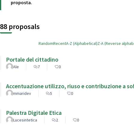
proposta.
88 proposals
Random
Recent
A-Z (Alphabetical)
Z-A (Reverse alphabe
Portale del cittadino
Ale
7
0
Accentuazione utilizzo, riuso e contribuzione a s
mmaridev
5
0
Palestra Digitale Etica
Lucesintetica
2
0