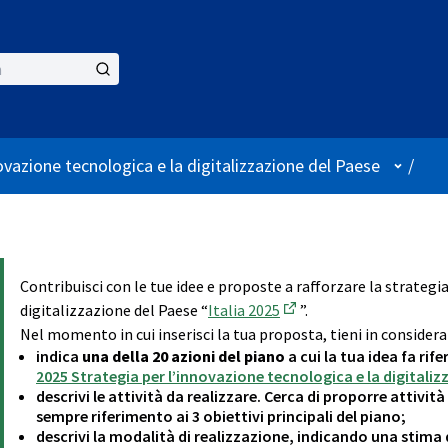
User m
ovazione tecnologica e la digitalizzazione del Paese
/
Contribuisci con le tue idee e proposte a rafforzare la strategi
digitalizzazione del Paese “
Italia 2025
”.
(External link)
Nel momento in cui inserisci la tua proposta, tieni in considera
indica
una della 20 azioni del piano
a cui la tua idea fa ri
2025 Strategia per l’innovazione tecnologica e la digitaliz
descrivi le attività da realizzare. Cerca di proporre attivit
sempre riferimento ai 3 obiettivi principali del piano;
descrivi la modalità di realizzazione, indicando una stima 