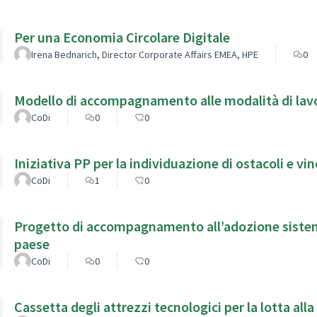
Per una Economia Circolare Digitale
Irena Bednarich, Director Corporate Affairs EMEA, HPE
0
Modello di accompagnamento alle modalità di lavor
CoDi
0
0
Iniziativa PP per la individuazione di ostacoli e vi
CoDi
1
0
Progetto di accompagnamento all’adozione sistemica
paese
CoDi
0
0
Cassetta degli attrezzi tecnologici per la lotta all