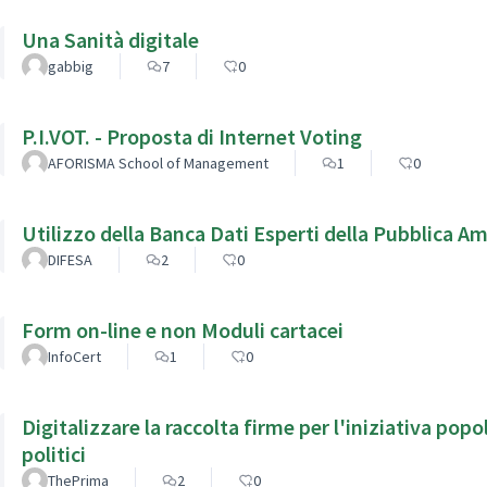
Una Sanità digitale
gabbig
7
0
P.I.VOT. - Proposta di Internet Voting
AFORISMA School of Management
1
0
Utilizzo della Banca Dati Esperti della Pubblica A
DIFESA
2
0
Form on-line e non Moduli cartacei
InfoCert
1
0
Digitalizzare la raccolta firme per l'iniziativa popo
politici
ThePrima
2
0