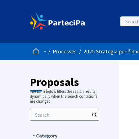
Home
Main menu
/
Processes
/
2025 Strategia per l’inn
Proposals
The form below filters the search results
dynamically when the search conditions
are changed.
Category