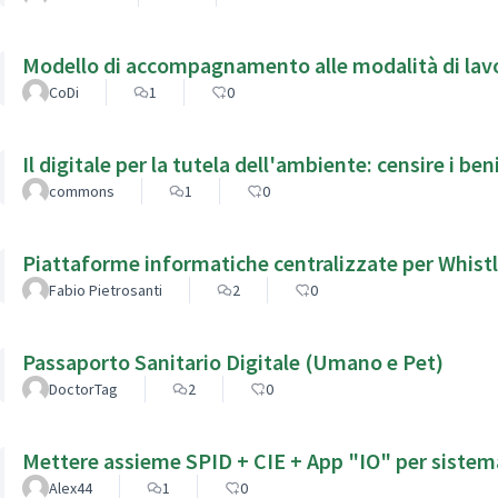
Modello di accompagnamento alle modalità di lavor
CoDi
1
0
Il digitale per la tutela dell'ambiente: censire i beni
commons
1
0
Piattaforme informatiche centralizzate per Whist
Fabio Pietrosanti
2
0
Passaporto Sanitario Digitale (Umano e Pet)
DoctorTag
2
0
Mettere assieme SPID + CIE + App "IO" per sistema
Alex44
1
0