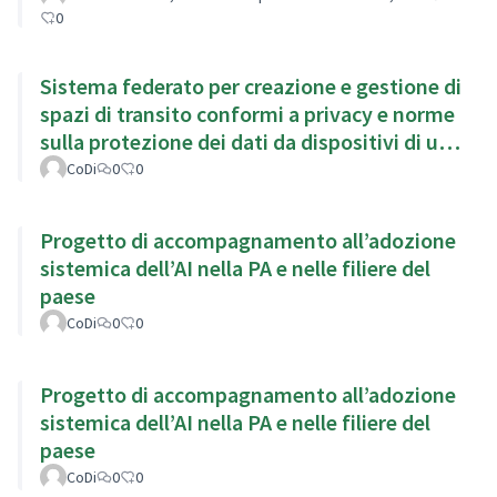
0
Sistema federato per creazione e gestione di
spazi di transito conformi a privacy e norme
sulla protezione dei dati da dispositivi di uso
personale
CoDi
0
0
Progetto di accompagnamento all’adozione
sistemica dell’AI nella PA e nelle filiere del
paese
CoDi
0
0
Progetto di accompagnamento all’adozione
sistemica dell’AI nella PA e nelle filiere del
paese
CoDi
0
0