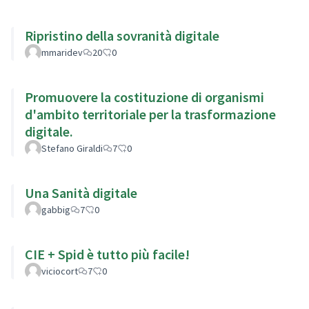
Ripristino della sovranità digitale
mmaridev
20
0
Promuovere la costituzione di organismi
d'ambito territoriale per la trasformazione
digitale.
Stefano Giraldi
7
0
Una Sanità digitale
gabbig
7
0
CIE + Spid è tutto più facile!
viciocort
7
0