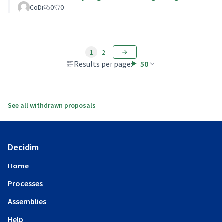
CoDi
0
0
1
2
Results per page:
50
See all withdrawn proposals
Decidim
Home
Processes
Assemblies
Help