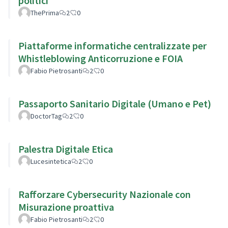
politici
ThePrima
2
0
Piattaforme informatiche centralizzate per
Whistleblowing Anticorruzione e FOIA
Fabio Pietrosanti
2
0
Passaporto Sanitario Digitale (Umano e Pet)
DoctorTag
2
0
Palestra Digitale Etica
Lucesintetica
2
0
Rafforzare Cybersecurity Nazionale con
Misurazione proattiva
Fabio Pietrosanti
2
0