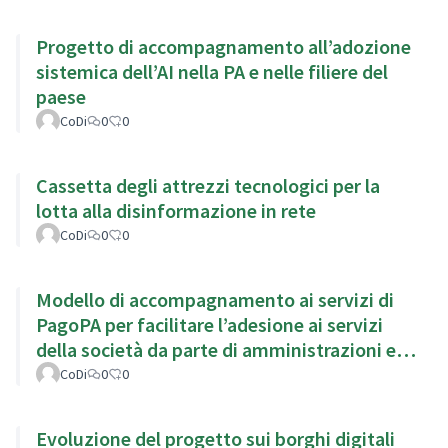
Progetto di accompagnamento all’adozione
sistemica dell’AI nella PA e nelle filiere del
paese
CoDi
0
0
Cassetta degli attrezzi tecnologici per la
lotta alla disinformazione in rete
CoDi
0
0
Modello di accompagnamento ai servizi di
PagoPA per facilitare l’adesione ai servizi
della società da parte di amministrazioni ed
enti locali
CoDi
0
0
Evoluzione del progetto sui borghi digitali