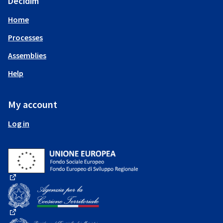
Decidim
Home
Processes
Assemblies
Help
My account
Log in
(External link)
(External link)