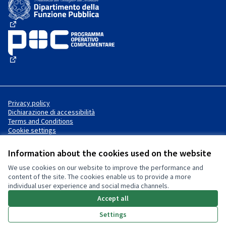
(External link)
(External link)
Privacy policy
Dichiarazione di accessibilità
Terms and Conditions
Cookie settings
Information about the cookies used on the website
We use cookies on our website to improve the performance and
Website made with
free software
Creative Commons License
(External link)
content of the site. The cookies enable us to provide a more
.
individual user experience and social media channels.
(External link)
(External link)
Accept all
Settings