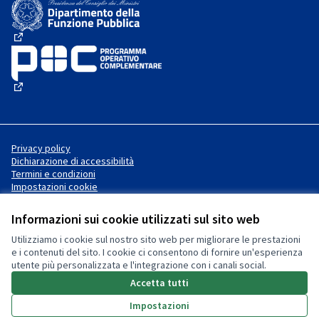
(Collegamento esterno)
(Collegamento esterno)
Privacy policy
Dichiarazione di accessibilità
Termini e condizioni
Impostazioni cookie
Informazioni sui cookie utilizzati sul sito web
Utilizziamo i cookie sul nostro sito web per migliorare le prestazioni
Sito web creato con
software
Licenza Creative Commons
(Collegamento esterno)
e i contenuti del sito. I cookie ci consentono di fornire un'esperienza
libero
.
utente più personalizzata e l'integrazione con i canali social.
(Collegamento esterno)
(Collegamento esterno)
Accetta tutti
Impostazioni