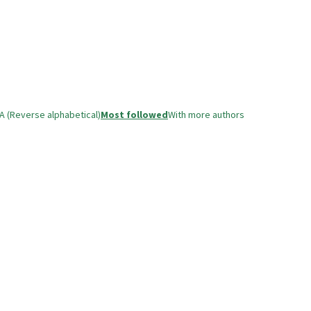
A (Reverse alphabetical)
Most followed
With more authors