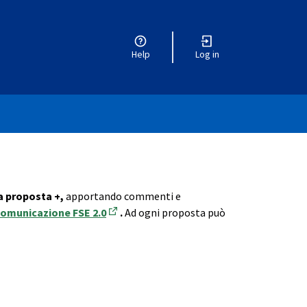
Help
Log in
 proposta +,
apportando commenti e
Comunicazione FSE 2.0
.
Ad ogni proposta può
(Opens in new tab)