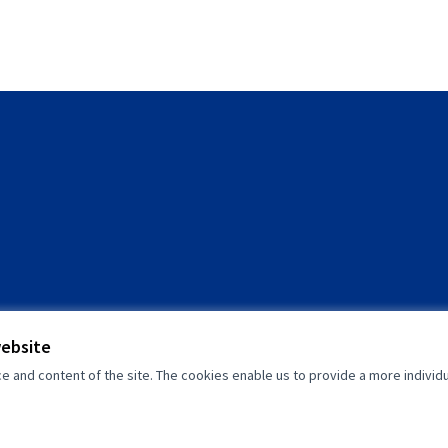
website
and content of the site. The cookies enable us to provide a more individ
(External link)
(External link)