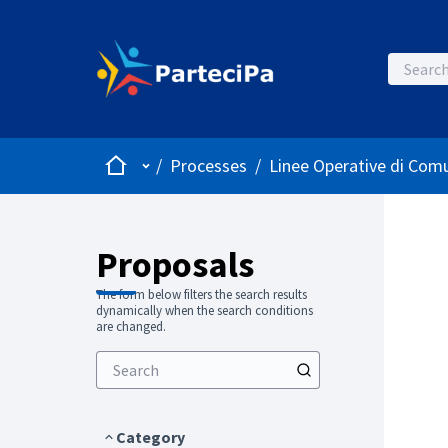
Home
Main menu
/
Processes
/
Linee Operative di Comu
Proposals
The form below filters the search results
dynamically when the search conditions
are changed.
Category