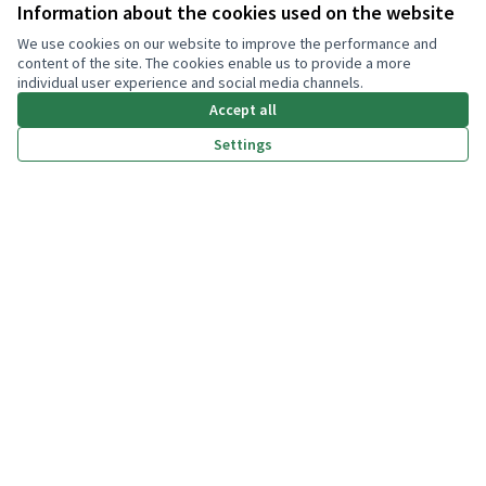
My account
Information about the cookies used on the website
We use cookies on our website to improve the performance and
Log in
content of the site. The cookies enable us to provide a more
individual user experience and social media channels.
Accept all
Settings
(External link)
(External link)
(External link)
(External link)