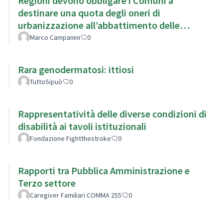
Regioni devono obbligare i Comuni a
destinare una quota degli oneri di
urbanizzazione all’abbattimento delle
barriere architettoniche.
Marco Campanini
0
Rara genodermatosi: ittiosi
TuttoSipuò
0
Rappresentatività delle diverse condizioni di
disabilità ai tavoli istituzionali
Fondazione Fightthestroke
0
Rapporti tra Pubblica Amministrazione e
Terzo settore
Caregiver Familiari COMMA 255
0